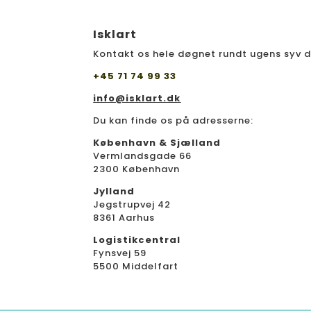
Isklart
Kontakt os hele døgnet rundt ugens syv 
+45 71 74 99 33
info@isklart.dk
Du kan finde os på adresserne:
København & Sjælland
Vermlandsgade 66
2300 København
Jylland
Jegstrupvej 42
8361 Aarhus
Logistikcentral
Fynsvej 59
5500 Middelfart