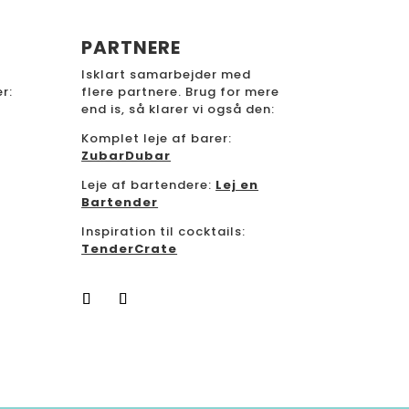
PARTNERE
Isklart samarbejder med
r:
flere partnere. Brug for mere
end is, så klarer vi også den:
Komplet leje af barer:
ZubarDubar
Leje af bartendere:
Lej en
Bartender
Inspiration til cocktails:
TenderCrate