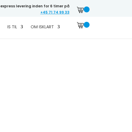
r express levering inden for 6 timer på
+45 71 74 99 33
IS TIL
OM ISKLART