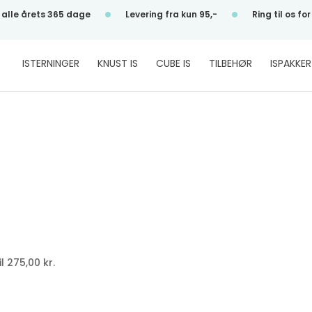
•
•
alle årets 365 dage
Levering fra kun 95,-
Ring til os fo
ISTERNINGER
KNUST IS
CUBE IS
TILBEHØR
ISPAKKER
il 275,00 kr.