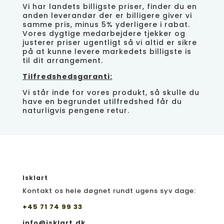
Vi har landets billigste priser, finder du en
anden leverandør der er billigere giver vi
samme pris, minus 5% yderligere i rabat.
Vores dygtige medarbejdere tjekker og
justerer priser ugentligt så vi altid er sikre
på at kunne levere markedets billigste is
til dit arrangement.
Tilfredshedsgaranti:
Vi står inde for vores produkt, så skulle du
have en begrundet utilfredshed får du
naturligvis pengene retur.
Isklart
Kontakt os hele døgnet rundt ugens syv dage:
+45 71 74 99 33
info@isklart.dk