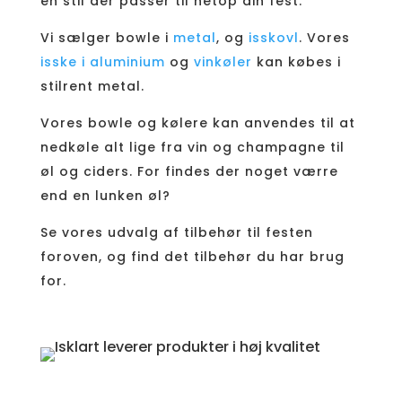
en stil der passer til netop din fest.
Vi sælger bowle i
metal
, og
isskovl
. Vores
isske i aluminium
og
vinkøler
kan købes i
stilrent metal.
Vores bowle og kølere kan anvendes til at
nedkøle alt lige fra vin og champagne til
øl og ciders. For findes der noget værre
end en lunken øl?
Se vores udvalg af tilbehør til festen
foroven, og find det tilbehør du har brug
for.